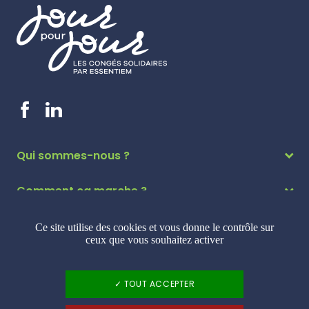
Qui sommes-nous ?
Comment ça marche ?
Pourquoi s’engager ?
Ce site utilise des cookies et vous donne le contrôle sur
ceux que vous souhaitez activer
© Jour pour jour 2026 - Tous droits réservés
TOUT ACCEPTER
Mentions légales