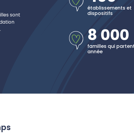
établissements et
dispositifs
lles sont
dation
8 000
.
familles qui parte
année
mps